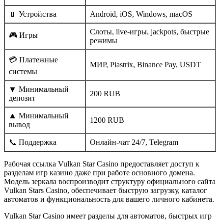
📱 Устройства
Android, iOS, Windows, macOS
Слоты, live-игры, jackpots, быстрые
🎮 Игры
режимы
💳 Платежные
МИР, Piastrix, Binance Pay, USDT
системы
🔽 Минимальный
200 RUB
депозит
🔼 Минимальный
1200 RUB
вывод
📞 Поддержка
Онлайн-чат 24/7, Telegram
Рабочая ссылка Vulkan Star Casino предоставляет доступ к
разделам игр казино даже при работе основного домена.
Модель зеркала воспроизводит структуру официального сайта
Vulkan Stars Casino, обеспечивает быструю загрузку, каталог
автоматов и функциональность для вашего личного кабинета.
Vulkan Star Casino имеет разделы для автоматов, быстрых игр