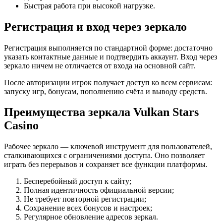
Быстрая работа при высокой нагрузке.
Регистрация и вход через зеркало
Регистрация выполняется по стандартной форме: достаточно
указать контактные данные и подтвердить аккаунт. Вход через
зеркало ничем не отличается от входа на основной сайт.
После авторизации игрок получает доступ ко всем сервисам:
запуску игр, бонусам, пополнению счёта и выводу средств.
Преимущества зеркала Vulkan Stars
Casino
Рабочее зеркало — ключевой инструмент для пользователей,
сталкивающихся с ограничениями доступа. Оно позволяет
играть без перерывов и сохраняет все функции платформы.
Бесперебойный доступ к сайту;
Полная идентичность официальной версии;
Не требует повторной регистрации;
Сохранение всех бонусов и настроек;
Регулярное обновление адресов зеркал.