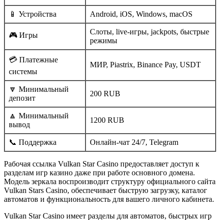
📱 Устройства
Android, iOS, Windows, macOS
Слоты, live-игры, jackpots, быстрые
🎮 Игры
режимы
💳 Платежные
МИР, Piastrix, Binance Pay, USDT
системы
🔽 Минимальный
200 RUB
депозит
🔼 Минимальный
1200 RUB
вывод
📞 Поддержка
Онлайн-чат 24/7, Telegram
Рабочая ссылка Vulkan Star Casino предоставляет доступ к
разделам игр казино даже при работе основного домена.
Модель зеркала воспроизводит структуру официального сайта
Vulkan Stars Casino, обеспечивает быструю загрузку, каталог
автоматов и функциональность для вашего личного кабинета.
Vulkan Star Casino имеет разделы для автоматов, быстрых игр