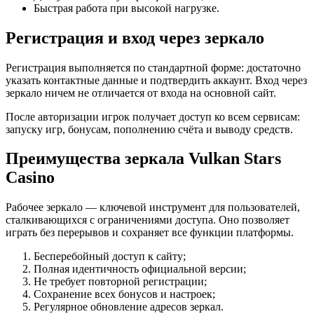
Быстрая работа при высокой нагрузке.
Регистрация и вход через зеркало
Регистрация выполняется по стандартной форме: достаточно
указать контактные данные и подтвердить аккаунт. Вход через
зеркало ничем не отличается от входа на основной сайт.
После авторизации игрок получает доступ ко всем сервисам:
запуску игр, бонусам, пополнению счёта и выводу средств.
Преимущества зеркала Vulkan Stars
Casino
Рабочее зеркало — ключевой инструмент для пользователей,
сталкивающихся с ограничениями доступа. Оно позволяет
играть без перерывов и сохраняет все функции платформы.
Бесперебойный доступ к сайту;
Полная идентичность официальной версии;
Не требует повторной регистрации;
Сохранение всех бонусов и настроек;
Регулярное обновление адресов зеркал.