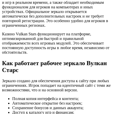
и игр в реальном времени, а также обладает необходимым
функционалом для игроков на компьютерах и иных
устройствах. Официальное зеркало открывается
автоматически без дополнительных настроек и не требует
повторной регистрации. Это особенно удобно для игроков в
ограниченных регионах.
Казино Vulkan Stars функционирует на платформе,
оптимизированной для быстрой и правильной
отображаемости всех игровых модулей. Это обеспечивает
постоянную доступность игры в любое время, независимо от
обстоятельств.
Как работает рабочее зеркало Вулкан
Старс
Зеркало создано для обеспечения доступа к сайту при любых
ограничениях. Игрок попадает на идентичный сайт с теми же
возможностями, что и на основной версии.
Полная копия интерфейса и контента;
Автоматическое открытие без настроек;
Сохранение бонусов и данных аккаунта;
Доступ к каталогу игр и финансам;