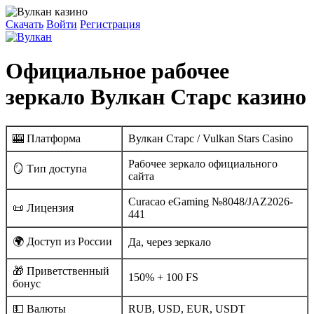
Скачать
Войти
Регистрация
Официальное рабочее
зеркало Вулкан Старс казино
🎰 Платформа
Вулкан Старс / Vulkan Stars Casino
Рабочее зеркало официального
🪞 Тип доступа
сайта
Curacao eGaming №8048/JAZ2026-
📜 Лицензия
441
🌍 Доступ из России
Да, через зеркало
🎁 Приветственный
150% + 100 FS
бонус
💵 Валюты
RUB, USD, EUR, USDT