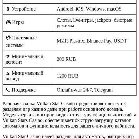
📱 Устройства
Android, iOS, Windows, macOS
Слоты, live-игры, jackpots, быстрые
🎮 Игры
режимы
💳 Платежные
МИР, Piastrix, Binance Pay, USDT
системы
🔽 Минимальный
200 RUB
депозит
🔼 Минимальный
1200 RUB
вывод
📞 Поддержка
Онлайн-чат 24/7, Telegram
Рабочая ссылка Vulkan Star Casino предоставляет доступ к
разделам игр казино даже при работе основного домена.
Модель зеркала воспроизводит структуру официального сайта
Vulkan Stars Casino, обеспечивает быструю загрузку, каталог
автоматов и функциональность для вашего личного кабинета.
Vulkan Star Casino имеет разделы для автоматов, быстрых игр