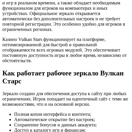
и игр в реальном времени, а также обладает необходимым
функционалом для игроков на компьютерах и иных
устройствах. Официальное зеркало открывается
автоматически без дополнительных настроек и не требует
повторной регистрации. Это особенно удобно для игроков в
ограниченных регионах.
Казино Vulkan Stars функционирует на платформе,
оптимизированной для быстрой и правильной
отображаемости всех игровых модулей. Это обеспечивает
постоянную доступность игры в любое время, независимо от
обстоятельств.
Как работает рабочее зеркало Вулкан
Старс
Зеркало создано для обеспечения доступа к сайту при любых
ограничениях. Игрок попадает на идентичный сайт с теми же
возможностями, что и на основной версии.
Полная копия интерфейса и контента;
Автоматическое открытие без настроек;
Сохранение бонусов и данных аккаунта;
Доступ к каталогу игр и финансам;