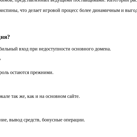
риспины, что делает игровой процесс более динамичным и выго
дня?
абильный вход при недоступности основного домена.
?
ароль остаются прежними.
але так же, как и на основном сайте.
ние, вывод средств, бонусные операции.