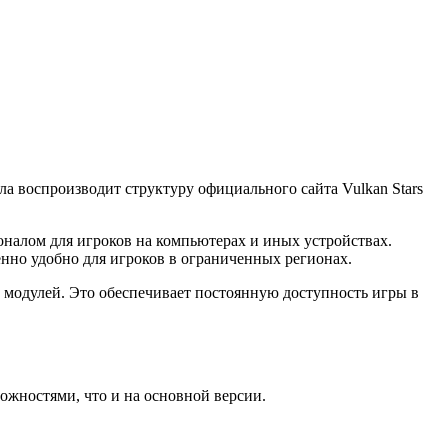
ала воспроизводит структуру официального сайта Vulkan Stars
ионалом для игроков на компьютерах и иных устройствах.
енно удобно для игроков в ограниченных регионах.
 модулей. Это обеспечивает постоянную доступность игры в
ожностями, что и на основной версии.