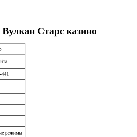
 Вулкан Старс казино
o
айта
-441
трые режимы