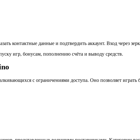
зать контактные данные и подтвердить аккаунт. Вход через зерк
пуску игр, бонусам, пополнению счёта и выводу средств.
ino
талкивающихся с ограничениями доступа. Оно позволяет играть 
режимов, представленных ведущими поставщиками. Категории ра