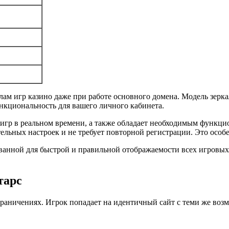
делам игр казино даже при работе основного домена. Модель зерк
ункциональность для вашего личного кабинета.
 и игр в реальном времени, а также обладает необходимым функц
ельных настроек и не требует повторной регистрации. Это особ
ванной для быстрой и правильной отображаемости всех игровых
тарс
граничениях. Игрок попадает на идентичный сайт с теми же возм