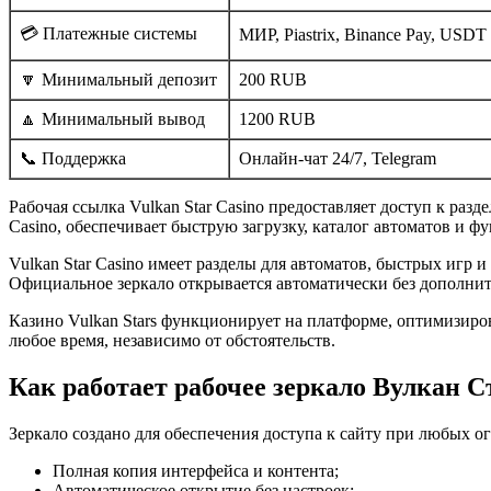
💳 Платежные системы
МИР, Piastrix, Binance Pay, USDT
🔽 Минимальный депозит
200 RUB
🔼 Минимальный вывод
1200 RUB
📞 Поддержка
Онлайн-чат 24/7, Telegram
Рабочая ссылка Vulkan Star Casino предоставляет доступ к раз
Casino, обеспечивает быструю загрузку, каталог автоматов и ф
Vulkan Star Casino имеет разделы для автоматов, быстрых игр
Официальное зеркало открывается автоматически без дополнит
Казино Vulkan Stars функционирует на платформе, оптимизиро
любое время, независимо от обстоятельств.
Как работает рабочее зеркало Вулкан С
Зеркало создано для обеспечения доступа к сайту при любых о
Полная копия интерфейса и контента;
Автоматическое открытие без настроек;