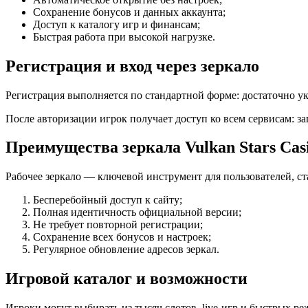
Сохранение бонусов и данных аккаунта;
Доступ к каталогу игр и финансам;
Быстрая работа при высокой нагрузке.
Регистрация и вход через зеркало
Регистрация выполняется по стандартной форме: достаточно ука
После авторизации игрок получает доступ ко всем сервисам: за
Преимущества зеркала Vulkan Stars Cas
Рабочее зеркало — ключевой инструмент для пользователей, с
Бесперебойный доступ к сайту;
Полная идентичность официальной версии;
Не требует повторной регистрации;
Сохранение всех бонусов и настроек;
Регулярное обновление адресов зеркал.
Игровой каталог и возможности
Игроки могут выбирать из тысяч слотов, live-игр и быстрых 