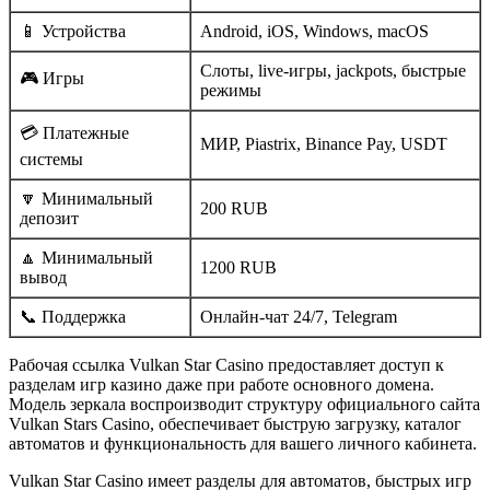
📱 Устройства
Android, iOS, Windows, macOS
Слоты, live-игры, jackpots, быстрые
🎮 Игры
режимы
💳 Платежные
МИР, Piastrix, Binance Pay, USDT
системы
🔽 Минимальный
200 RUB
депозит
🔼 Минимальный
1200 RUB
вывод
📞 Поддержка
Онлайн-чат 24/7, Telegram
Рабочая ссылка Vulkan Star Casino предоставляет доступ к
разделам игр казино даже при работе основного домена.
Модель зеркала воспроизводит структуру официального сайта
Vulkan Stars Casino, обеспечивает быструю загрузку, каталог
автоматов и функциональность для вашего личного кабинета.
Vulkan Star Casino имеет разделы для автоматов, быстрых игр