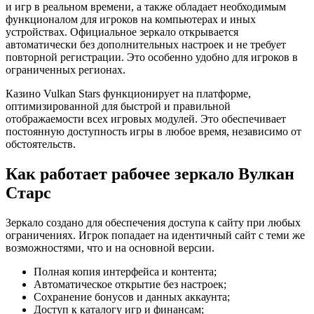
и игр в реальном времени, а также обладает необходимым
функционалом для игроков на компьютерах и иных
устройствах. Официальное зеркало открывается
автоматически без дополнительных настроек и не требует
повторной регистрации. Это особенно удобно для игроков в
ограниченных регионах.
Казино Vulkan Stars функционирует на платформе,
оптимизированной для быстрой и правильной
отображаемости всех игровых модулей. Это обеспечивает
постоянную доступность игры в любое время, независимо от
обстоятельств.
Как работает рабочее зеркало Вулкан
Старс
Зеркало создано для обеспечения доступа к сайту при любых
ограничениях. Игрок попадает на идентичный сайт с теми же
возможностями, что и на основной версии.
Полная копия интерфейса и контента;
Автоматическое открытие без настроек;
Сохранение бонусов и данных аккаунта;
Доступ к каталогу игр и финансам;