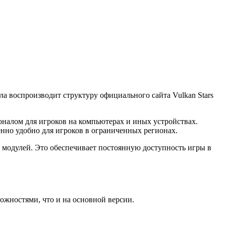
ала воспроизводит структуру официального сайта Vulkan Stars
ионалом для игроков на компьютерах и иных устройствах.
енно удобно для игроков в ограниченных регионах.
 модулей. Это обеспечивает постоянную доступность игры в
ожностями, что и на основной версии.