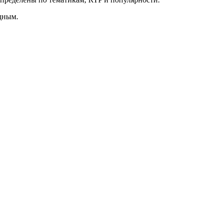
дным.