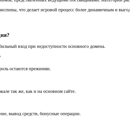
риспины, что делает игровой процесс более динамичным и выго
дня?
абильный вход при недоступности основного домена.
?
ароль остаются прежними.
але так же, как и на основном сайте.
ние, вывод средств, бонусные операции.