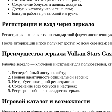
Сохранение бонусов и данных аккаунта;
Доступ к каталогу игр и финансам;
Быстрая работа при высокой нагрузке.
Регистрация и вход через зеркало
Регистрация выполняется по стандартной форме: достаточно ука
После авторизации игрок получает доступ ко всем сервисам: за
Преимущества зеркала Vulkan Stars Cas
Рабочее зеркало — ключевой инструмент для пользователей, с
Бесперебойный доступ к сайту;
Полная идентичность официальной версии;
Не требует повторной регистрации;
Сохранение всех бонусов и настроек;
Регулярное обновление адресов зеркал.
Игровой каталог и возможности
Игроки могут выбирать из тысяч слотов, live-игр и быстрых 