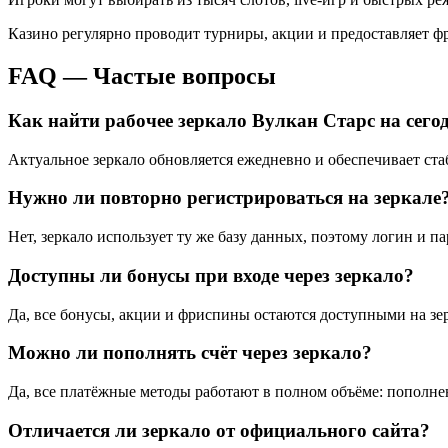
Казино регулярно проводит турниры, акции и предоставляет ф
FAQ — Частые вопросы
Как найти рабочее зеркало Вулкан Старс на сего
Актуальное зеркало обновляется ежедневно и обеспечивает ст
Нужно ли повторно регистрироваться на зеркале
Нет, зеркало использует ту же базу данных, поэтому логин и п
Доступны ли бонусы при входе через зеркало?
Да, все бонусы, акции и фриспины остаются доступными на зерк
Можно ли пополнять счёт через зеркало?
Да, все платёжные методы работают в полном объёме: пополне
Отличается ли зеркало от официального сайта?