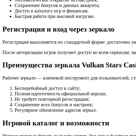
Сохранение бонусов и данных аккаунта;
Доступ к каталогу игр и финансам;
Быстрая работа при высокой нагрузке.
Регистрация и вход через зеркало
Регистрация выполняется по стандартной форме: достаточно ука
После авторизации игрок получает доступ ко всем сервисам: за
Преимущества зеркала Vulkan Stars Cas
Рабочее зеркало — ключевой инструмент для пользователей, с
Бесперебойный доступ к сайту;
Полная идентичность официальной версии;
Не требует повторной регистрации;
Сохранение всех бонусов и настроек;
Регулярное обновление адресов зеркал.
Игровой каталог и возможности
Игроки могут выбирать из тысяч слотов, live-игр и быстрых 