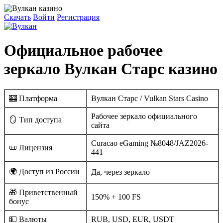
Скачать
Войти
Регистрация
Официальное рабочее
зеркало Вулкан Старс казино
🎰 Платформа
Вулкан Старс / Vulkan Stars Casino
Рабочее зеркало официального
🪞 Тип доступа
сайта
Curacao eGaming №8048/JAZ2026-
📜 Лицензия
441
🌍 Доступ из России
Да, через зеркало
🎁 Приветственный
150% + 100 FS
бонус
💵 Валюты
RUB, USD, EUR, USDT