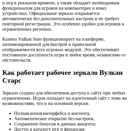
и игр в реальном времени, а также обладает необходимым
функционалом для игроков на компьютерах и иных
устройствах. Официальное зеркало открывается
автоматически без дополнительных настроек и не требует
повторной регистрации. Это особенно удобно для игроков в
ограниченных регионах.
Казино Vulkan Stars функционирует на платформе,
оптимизированной для быстрой и правильной
отображаемости всех игровых модулей. Это обеспечивает
постоянную доступность игры в любое время, независимо от
обстоятельств.
Как работает рабочее зеркало Вулкан
Старс
Зеркало создано для обеспечения доступа к сайту при любых
ограничениях. Игрок попадает на идентичный сайт с теми же
возможностями, что и на основной версии.
Полная копия интерфейса и контента;
Автоматическое открытие без настроек;
Сохранение бонусов и данных аккаунта;
Доступ к каталогу игр и финансам;