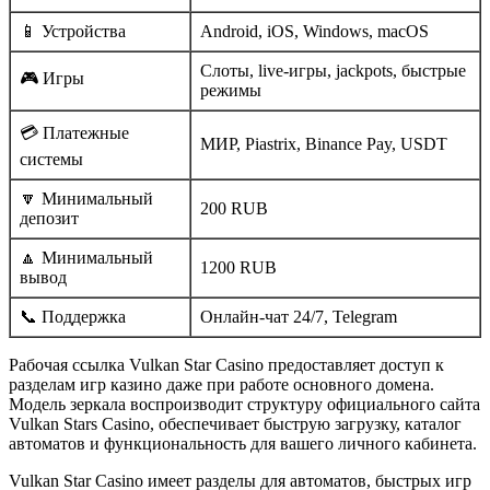
📱 Устройства
Android, iOS, Windows, macOS
Слоты, live-игры, jackpots, быстрые
🎮 Игры
режимы
💳 Платежные
МИР, Piastrix, Binance Pay, USDT
системы
🔽 Минимальный
200 RUB
депозит
🔼 Минимальный
1200 RUB
вывод
📞 Поддержка
Онлайн-чат 24/7, Telegram
Рабочая ссылка Vulkan Star Casino предоставляет доступ к
разделам игр казино даже при работе основного домена.
Модель зеркала воспроизводит структуру официального сайта
Vulkan Stars Casino, обеспечивает быструю загрузку, каталог
автоматов и функциональность для вашего личного кабинета.
Vulkan Star Casino имеет разделы для автоматов, быстрых игр