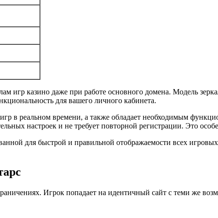
делам игр казино даже при работе основного домена. Модель зерк
ункциональность для вашего личного кабинета.
 и игр в реальном времени, а также обладает необходимым функц
ельных настроек и не требует повторной регистрации. Это особ
ванной для быстрой и правильной отображаемости всех игровых
тарс
граничениях. Игрок попадает на идентичный сайт с теми же возм