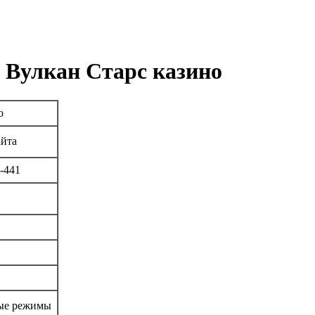
 Вулкан Старс казино
o
айта
-441
трые режимы