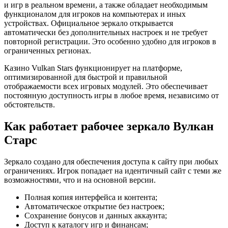
и игр в реальном времени, а также обладает необходимым
функционалом для игроков на компьютерах и иных
устройствах. Официальное зеркало открывается
автоматически без дополнительных настроек и не требует
повторной регистрации. Это особенно удобно для игроков в
ограниченных регионах.
Казино Vulkan Stars функционирует на платформе,
оптимизированной для быстрой и правильной
отображаемости всех игровых модулей. Это обеспечивает
постоянную доступность игры в любое время, независимо от
обстоятельств.
Как работает рабочее зеркало Вулкан
Старс
Зеркало создано для обеспечения доступа к сайту при любых
ограничениях. Игрок попадает на идентичный сайт с теми же
возможностями, что и на основной версии.
Полная копия интерфейса и контента;
Автоматическое открытие без настроек;
Сохранение бонусов и данных аккаунта;
Доступ к каталогу игр и финансам;