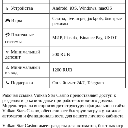
📱 Устройства
Android, iOS, Windows, macOS
Слоты, live-игры, jackpots, быстрые
🎮 Игры
режимы
💳 Платежные
МИР, Piastrix, Binance Pay, USDT
системы
🔽 Минимальный
200 RUB
депозит
🔼 Минимальный
1200 RUB
вывод
📞 Поддержка
Онлайн-чат 24/7, Telegram
Рабочая ссылка Vulkan Star Casino предоставляет доступ к
разделам игр казино даже при работе основного домена.
Модель зеркала воспроизводит структуру официального сайта
Vulkan Stars Casino, обеспечивает быструю загрузку, каталог
автоматов и функциональность для вашего личного кабинета.
Vulkan Star Casino имеет разделы для автоматов, быстрых игр