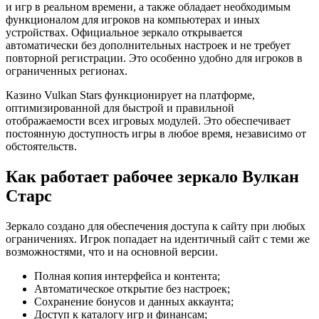
и игр в реальном времени, а также обладает необходимым
функционалом для игроков на компьютерах и иных
устройствах. Официальное зеркало открывается
автоматически без дополнительных настроек и не требует
повторной регистрации. Это особенно удобно для игроков в
ограниченных регионах.
Казино Vulkan Stars функционирует на платформе,
оптимизированной для быстрой и правильной
отображаемости всех игровых модулей. Это обеспечивает
постоянную доступность игры в любое время, независимо от
обстоятельств.
Как работает рабочее зеркало Вулкан
Старс
Зеркало создано для обеспечения доступа к сайту при любых
ограничениях. Игрок попадает на идентичный сайт с теми же
возможностями, что и на основной версии.
Полная копия интерфейса и контента;
Автоматическое открытие без настроек;
Сохранение бонусов и данных аккаунта;
Доступ к каталогу игр и финансам;