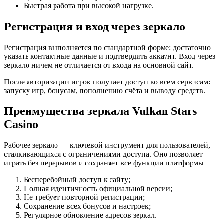
Быстрая работа при высокой нагрузке.
Регистрация и вход через зеркало
Регистрация выполняется по стандартной форме: достаточно
указать контактные данные и подтвердить аккаунт. Вход через
зеркало ничем не отличается от входа на основной сайт.
После авторизации игрок получает доступ ко всем сервисам:
запуску игр, бонусам, пополнению счёта и выводу средств.
Преимущества зеркала Vulkan Stars
Casino
Рабочее зеркало — ключевой инструмент для пользователей,
сталкивающихся с ограничениями доступа. Оно позволяет
играть без перерывов и сохраняет все функции платформы.
Бесперебойный доступ к сайту;
Полная идентичность официальной версии;
Не требует повторной регистрации;
Сохранение всех бонусов и настроек;
Регулярное обновление адресов зеркал.