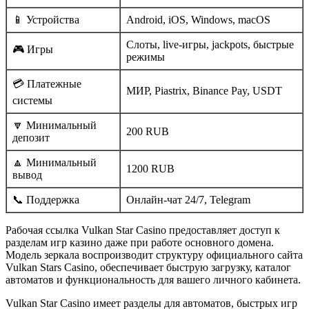
📱 Устройства
Android, iOS, Windows, macOS
Слоты, live-игры, jackpots, быстрые
🎮 Игры
режимы
💳 Платежные
МИР, Piastrix, Binance Pay, USDT
системы
🔽 Минимальный
200 RUB
депозит
🔼 Минимальный
1200 RUB
вывод
📞 Поддержка
Онлайн-чат 24/7, Telegram
Рабочая ссылка Vulkan Star Casino предоставляет доступ к
разделам игр казино даже при работе основного домена.
Модель зеркала воспроизводит структуру официального сайта
Vulkan Stars Casino, обеспечивает быструю загрузку, каталог
автоматов и функциональность для вашего личного кабинета.
Vulkan Star Casino имеет разделы для автоматов, быстрых игр