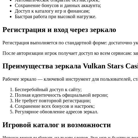
Сохранение бонусов и данных аккаунта;
Доступ к каталогу игр и финансам;
Быстрая работа при высокой нагрузке.
Регистрация и вход через зеркало
Регистрация выполняется по стандартной форме: достаточно ука
После авторизации игрок получает доступ ко всем сервисам: за
Преимущества зеркала Vulkan Stars Cas
Рабочее зеркало — ключевой инструмент для пользователей, с
Бесперебойный доступ к сайту;
Полная идентичность официальной версии;
Не требует повторной регистрации;
Сохранение всех бонусов и настроек;
Регулярное обновление адресов зеркал.
Игровой каталог и возможности
Игроки могут выбирать из тысяч слотов, live-игр и быстрых 