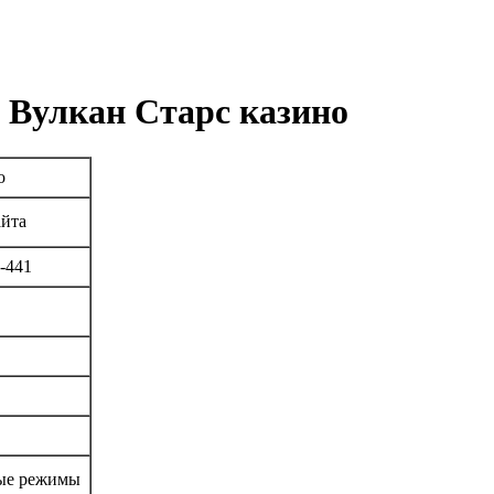
 Вулкан Старс казино
o
айта
-441
трые режимы