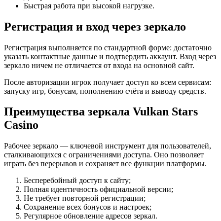
Быстрая работа при высокой нагрузке.
Регистрация и вход через зеркало
Регистрация выполняется по стандартной форме: достаточно
указать контактные данные и подтвердить аккаунт. Вход через
зеркало ничем не отличается от входа на основной сайт.
После авторизации игрок получает доступ ко всем сервисам:
запуску игр, бонусам, пополнению счёта и выводу средств.
Преимущества зеркала Vulkan Stars
Casino
Рабочее зеркало — ключевой инструмент для пользователей,
сталкивающихся с ограничениями доступа. Оно позволяет
играть без перерывов и сохраняет все функции платформы.
Бесперебойный доступ к сайту;
Полная идентичность официальной версии;
Не требует повторной регистрации;
Сохранение всех бонусов и настроек;
Регулярное обновление адресов зеркал.