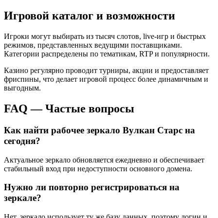
Игровой каталог и возможности
Игроки могут выбирать из тысяч слотов, live-игр и быстрых
режимов, представленных ведущими поставщиками.
Категории распределены по тематикам, RTP и популярности.
Казино регулярно проводит турниры, акции и предоставляет
фриспины, что делает игровой процесс более динамичным и
выгодным.
FAQ — Частые вопросы
Как найти рабочее зеркало Вулкан Старс на
сегодня?
Актуальное зеркало обновляется ежедневно и обеспечивает
стабильный вход при недоступности основного домена.
Нужно ли повторно регистрироваться на
зеркале?
Нет, зеркало использует ту же базу данных, поэтому логин и