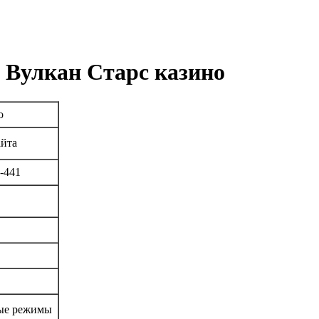
 Вулкан Старс казино
o
айта
-441
трые режимы