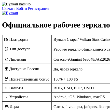
Скачать
Войти
Регистрация
Официальное рабочее зеркало
🎰 Платформа
Вулкан Старс / Vulkan Stars Casin
🪞 Тип доступа
Рабочее зеркало официального с
📜 Лицензия
Curacao eGaming №8048/JAZ2026
🌍 Доступ из России
Да, через зеркало
🎁 Приветственный бонус
150% + 100 FS
💵 Валюты
RUB, USD, EUR, USDT
📱 Устройства
Android, iOS, Windows, macOS
🎮 Игры
Слоты, live-игры, jackpots, быс