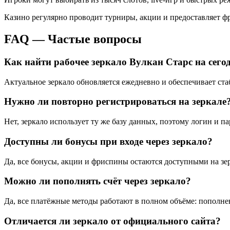
Казино регулярно проводит турниры, акции и предоставляет ф
FAQ — Частые вопросы
Как найти рабочее зеркало Вулкан Старс на сего
Актуальное зеркало обновляется ежедневно и обеспечивает ст
Нужно ли повторно регистрироваться на зеркале
Нет, зеркало использует ту же базу данных, поэтому логин и п
Доступны ли бонусы при входе через зеркало?
Да, все бонусы, акции и фриспины остаются доступными на зерк
Можно ли пополнять счёт через зеркало?
Да, все платёжные методы работают в полном объёме: пополне
Отличается ли зеркало от официального сайта?