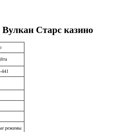
 Вулкан Старс казино
o
айта
-441
трые режимы