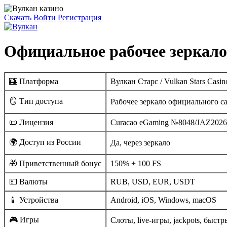
Скачать
Войти
Регистрация
Официальное рабочее зеркало
🎰 Платформа
Вулкан Старс / Vulkan Stars Casin
🪞 Тип доступа
Рабочее зеркало официального с
📜 Лицензия
Curacao eGaming №8048/JAZ2026
🌍 Доступ из России
Да, через зеркало
🎁 Приветственный бонус
150% + 100 FS
💵 Валюты
RUB, USD, EUR, USDT
📱 Устройства
Android, iOS, Windows, macOS
🎮 Игры
Слоты, live-игры, jackpots, быс