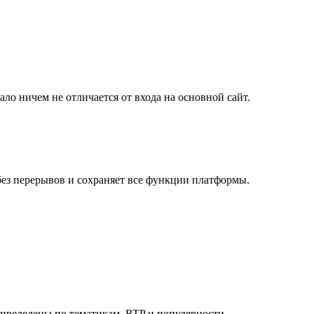
ало ничем не отличается от входа на основной сайт.
без перерывов и сохраняет все функции платформы.
спределены по тематикам, RTP и популярности.