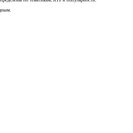
дным.