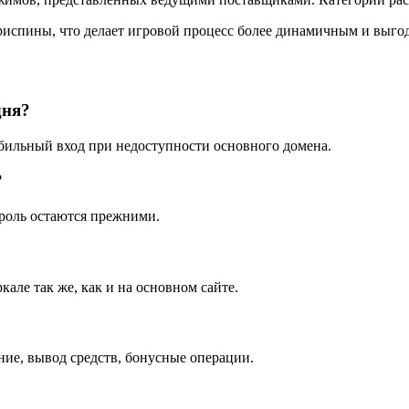
риспины, что делает игровой процесс более динамичным и выго
дня?
абильный вход при недоступности основного домена.
?
ароль остаются прежними.
але так же, как и на основном сайте.
ние, вывод средств, бонусные операции.