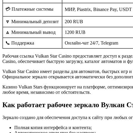
💳 Платежные системы
МИР, Piastrix, Binance Pay, USDT
🔽 Минимальный депозит
200 RUB
🔼 Минимальный вывод
1200 RUB
📞 Поддержка
Онлайн-чат 24/7, Telegram
Рабочая ссылка Vulkan Star Casino предоставляет доступ к раз
Casino, обеспечивает быструю загрузку, каталог автоматов и ф
Vulkan Star Casino имеет разделы для автоматов, быстрых игр
Официальное зеркало открывается автоматически без дополнит
Казино Vulkan Stars функционирует на платформе, оптимизиро
любое время, независимо от обстоятельств.
Как работает рабочее зеркало Вулкан С
Зеркало создано для обеспечения доступа к сайту при любых о
Полная копия интерфейса и контента;
Автоматическое открытие без настроек;