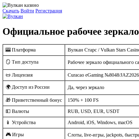
Скачать
Войти
Регистрация
Официальное рабочее зеркало
🎰 Платформа
Вулкан Старс / Vulkan Stars Casin
🪞 Тип доступа
Рабочее зеркало официального с
📜 Лицензия
Curacao eGaming №8048/JAZ2026
🌍 Доступ из России
Да, через зеркало
🎁 Приветственный бонус
150% + 100 FS
💵 Валюты
RUB, USD, EUR, USDT
📱 Устройства
Android, iOS, Windows, macOS
🎮 Игры
Слоты, live-игры, jackpots, быс