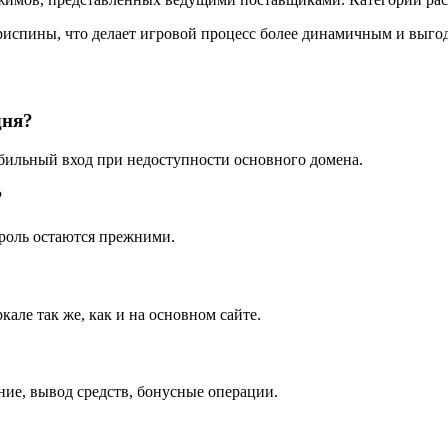
риспины, что делает игровой процесс более динамичным и выго
дня?
абильный вход при недоступности основного домена.
?
ароль остаются прежними.
але так же, как и на основном сайте.
ние, вывод средств, бонусные операции.