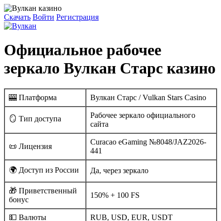
Скачать
Войти
Регистрация
Официальное рабочее
зеркало Вулкан Старс казино
🎰 Платформа
Вулкан Старс / Vulkan Stars Casino
Рабочее зеркало официального
🪞 Тип доступа
сайта
Curacao eGaming №8048/JAZ2026-
📜 Лицензия
441
🌍 Доступ из России
Да, через зеркало
🎁 Приветственный
150% + 100 FS
бонус
💵 Валюты
RUB, USD, EUR, USDT