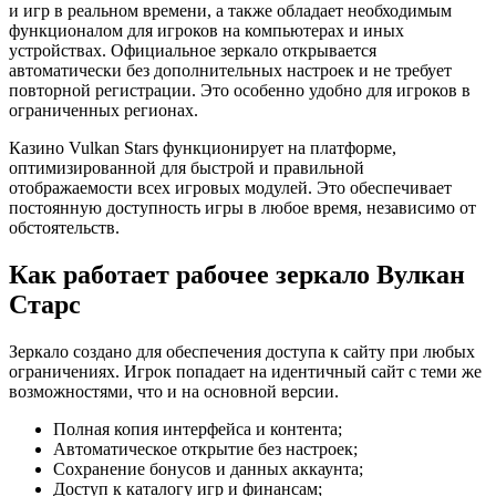
и игр в реальном времени, а также обладает необходимым
функционалом для игроков на компьютерах и иных
устройствах. Официальное зеркало открывается
автоматически без дополнительных настроек и не требует
повторной регистрации. Это особенно удобно для игроков в
ограниченных регионах.
Казино Vulkan Stars функционирует на платформе,
оптимизированной для быстрой и правильной
отображаемости всех игровых модулей. Это обеспечивает
постоянную доступность игры в любое время, независимо от
обстоятельств.
Как работает рабочее зеркало Вулкан
Старс
Зеркало создано для обеспечения доступа к сайту при любых
ограничениях. Игрок попадает на идентичный сайт с теми же
возможностями, что и на основной версии.
Полная копия интерфейса и контента;
Автоматическое открытие без настроек;
Сохранение бонусов и данных аккаунта;
Доступ к каталогу игр и финансам;