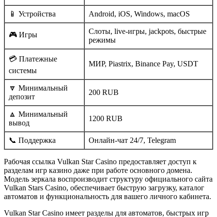
📱 Устройства
Android, iOS, Windows, macOS
Слоты, live-игры, jackpots, быстрые
🎮 Игры
режимы
💳 Платежные
МИР, Piastrix, Binance Pay, USDT
системы
🔽 Минимальный
200 RUB
депозит
🔼 Минимальный
1200 RUB
вывод
📞 Поддержка
Онлайн-чат 24/7, Telegram
Рабочая ссылка Vulkan Star Casino предоставляет доступ к
разделам игр казино даже при работе основного домена.
Модель зеркала воспроизводит структуру официального сайта
Vulkan Stars Casino, обеспечивает быструю загрузку, каталог
автоматов и функциональность для вашего личного кабинета.
Vulkan Star Casino имеет разделы для автоматов, быстрых игр